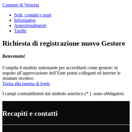
Comune di Venezia
Sedi, contatti e orari
Informative
Approfondimenti
Tariffe
Richiesta di registrazione nuovo Gestore
Benvenuto!
Compila il modulo sottostante per accreditarti come gestore: in
seguito all’approvazione dell’Ente potrai collegarti ed inserire le
strutture ricettive.
Torna alla pagina di login
I campi contraddistinti dal simbolo asterisco (
*
) sono obbligatori.
Recapiti e contatti